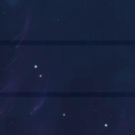
我们秉承的原则
关系的关键