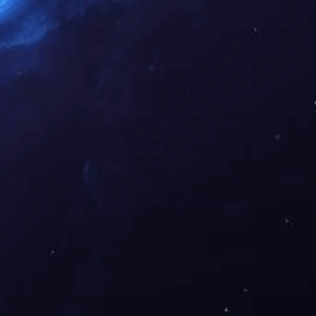
查看更多
网
仪表网
www.ybzhan.cn