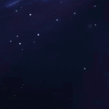
化工仪器网（www.chem17.com），2003
环保在线（
年创建于杭州，是国内较早进入仪器仪表
业"互联
行业的网络应用专业服务商之一。
专业用
"中国行业
旗下逾十网站获得
开云体育
关于我们