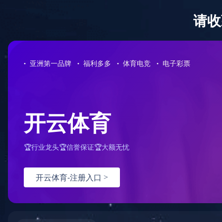
开云体育
行业网站运营专家
开云体育-开云
联系我们
品质服务 · 共赢未来